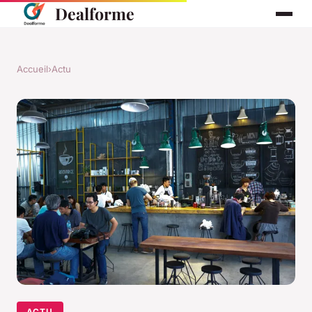
Dealforme
Accueil
›
Actu
ACTU