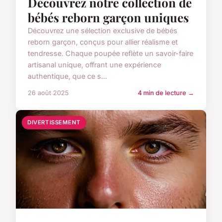
Découvrez notre collection de
bébés reborn garçon uniques
Découvrez une sélection exclusive de bébés
reborn garçon, conçus pour allier réalisme et
tendresse. Chaque poupée reflète un savoir-faire
artisanal unique, offrant une expérience
authentique, que ce s...
26 août 2025
4 min de lecture →
DIVERTISSEMENT