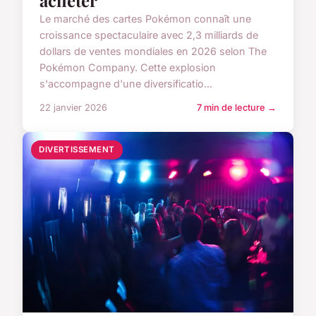
acheter
Le marché des cartes Pokémon connaît une
croissance spectaculaire avec 2,3 milliards de
dollars de ventes mondiales en 2026 selon The
Pokémon Company. Cette explosion
s'accompagne d'une diversificatio...
22 janvier 2026
7 min de lecture →
DIVERTISSEMENT