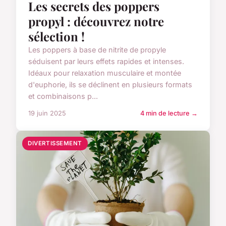
Les secrets des poppers
propyl : découvrez notre
sélection !
Les poppers à base de nitrite de propyle
séduisent par leurs effets rapides et intenses.
Idéaux pour relaxation musculaire et montée
d'euphorie, ils se déclinent en plusieurs formats
et combinaisons p...
19 juin 2025
4 min de lecture →
DIVERTISSEMENT