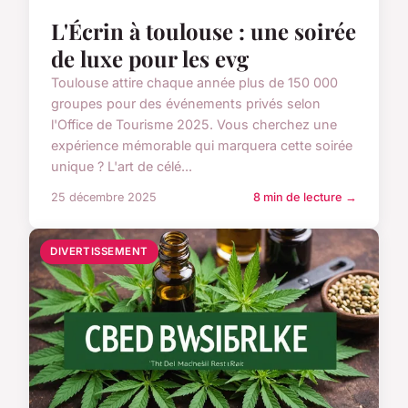
L'Écrin à toulouse : une soirée
de luxe pour les evg
Toulouse attire chaque année plus de 150 000
groupes pour des événements privés selon
l'Office de Tourisme 2025. Vous cherchez une
expérience mémorable qui marquera cette soirée
unique ? L'art de célé...
25 décembre 2025
8 min de lecture →
DIVERTISSEMENT