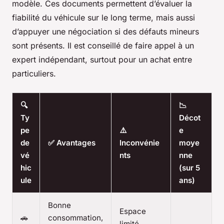
modèle. Ces documents permettent d’évaluer la
fiabilité du véhicule sur le long terme, mais aussi
d’appuyer une négociation si des défauts mineurs
sont présents. Il est conseillé de faire appel à un
expert indépendant, surtout pour un achat entre
particuliers.
🔍
📉
Ty
Décot
pe
⚠️
e
de
✅ Avantages
Inconvénie
moye
vé
nts
nne
hic
(sur 5
ule
ans)
Bonne
Espace
🚗
consommation,
limité,