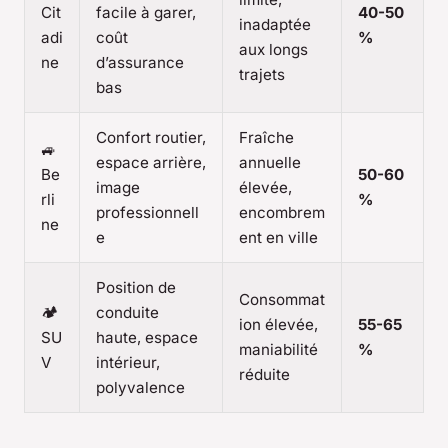
Cit
facile à garer,
40-50
inadaptée
adi
coût
%
aux longs
ne
d’assurance
trajets
bas
Confort routier,
Fraîche
🚙
espace arrière,
annuelle
Be
50-60
image
élevée,
rli
%
professionnell
encombrem
ne
e
ent en ville
Position de
Consommat
🏕️
conduite
ion élevée,
55-65
SU
haute, espace
maniabilité
%
V
intérieur,
réduite
polyvalence